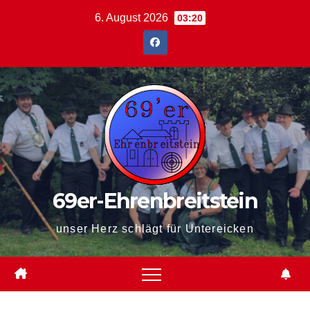
Zum
6. August 2026
03:20
Inhalt
springen
69er-Ehrenbreitstein
unser Herz schlägt für Untereicken