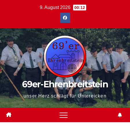
Zum
9. August 2026
00:12
Inhalt
springen
69er-Ehrenbreitstein
unser Herz schlägt für Untereicken